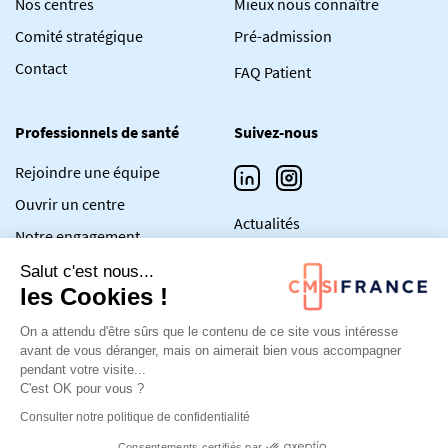
Nos centres
Mieux nous connaître
Comité stratégique
Pré-admission
Contact
FAQ Patient
Professionnels de santé
Suivez-nous
Rejoindre une équipe
Ouvrir un centre
Actualités
Notre engagement
FAQ Professionnel de santé
Salut c'est nous...
les Cookies !
A propos
On a attendu d'être sûrs que le contenu de ce site vous intéresse
avant de vous déranger, mais on aimerait bien vous accompagner
Non à la loi Garot
pendant votre visite...
C'est OK pour vous ?
Mentions légales
Consulter notre politique de confidentialité
Consentements certifiés par