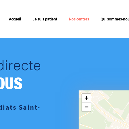
Accueil
Je suis patient
Nos centres
Qui sommes-no
directe
OUS
+
iats Saint-
−