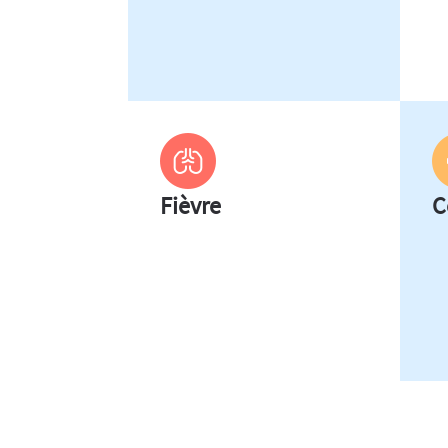
Fièvre
C