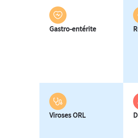
Gastro-entérite
R
Viroses ORL
D