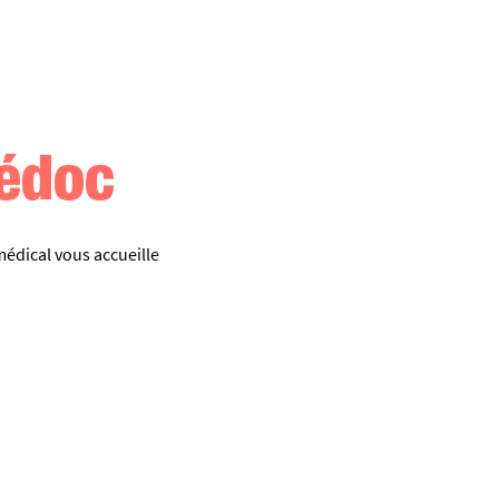
édoc
édical vous accueille