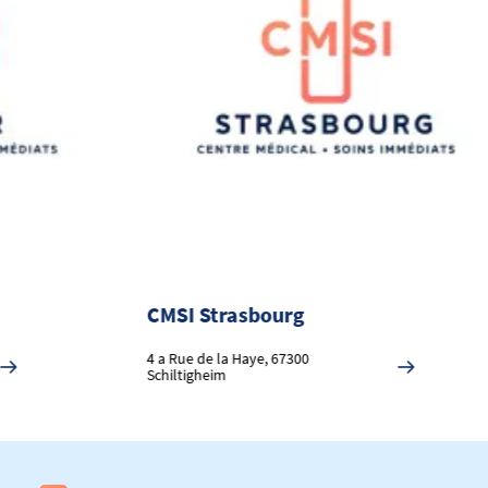
CMSI Strasbourg
C
Par
4 a Rue de la Haye, 67300
Th
Schiltigheim
Ta
56