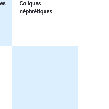
ues
Coliques
néphrétiques