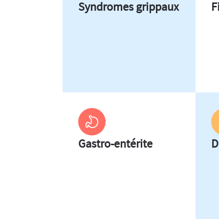
Syndromes grippaux
F
Gastro-entérite
D