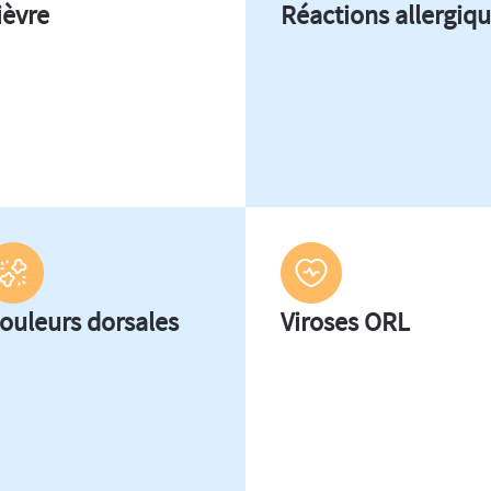
ièvre
Réactions allergiq
ouleurs dorsales
Viroses ORL