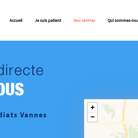
Accueil
Je suis patient
Nos centres
Qui sommes-no
directe
OUS
+
diats Vannes
−