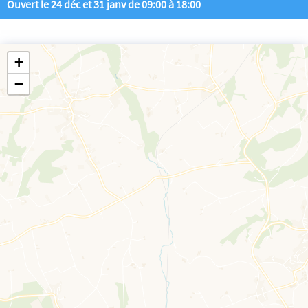
Ouvert le 24 déc et 31 janv de 09:00 à 18:00
+
−