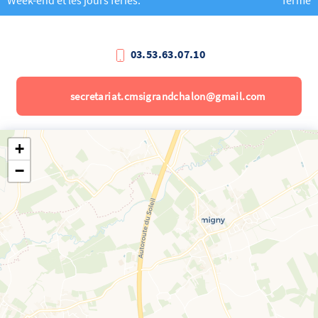
Week-end et les jours fériés.
fermé
03.53.63.07.10
secretariat.cmsigrandchalon@gmail.com
+
−