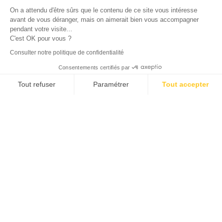
On a attendu d'être sûrs que le contenu de ce site vous intéresse
Pédiatrie
avant de vous déranger, mais on aimerait bien vous accompagner
pendant votre visite...
C'est OK pour vous ?
Consulter notre politique de confidentialité
Consentements certifiés par
Tout refuser
Paramétrer
Tout accepter
Axeptio consent
Plateforme de Gestion du Consentement : Personnalisez vos O
Nos services
Notre plateforme vous permet d'adapter et de gérer vos paramètr
SPÉCIFIQUES
Radiographies sur place
Traumatologie pour tout âge