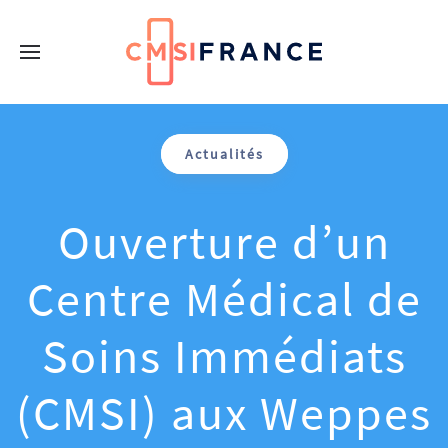
Actualités
Ouverture d’un
Centre Médical de
Soins Immédiats
(CMSI) aux Weppes