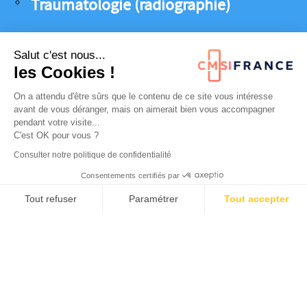
Traumatologie (radiographie)
Sondage urinaire et gastrique /
Salut c'est nous...
pédiatrie ide
les Cookies !
ECG
On a attendu d'être sûrs que le contenu de ce site vous intéresse
Plâtres
avant de vous déranger, mais on aimerait bien vous accompagner
pendant votre visite...
C'est OK pour vous ?
Attelles
Consulter notre politique de confidentialité
Sutures
Consentements certifiés par
Tout refuser
Paramétrer
Tout accepter
Axeptio consent
Plateforme de Gestion du Consentement : Personnalisez vos O
Notre équpie
Notre plateforme vous permet d'adapter et de gérer vos paramètr
MEDICALE