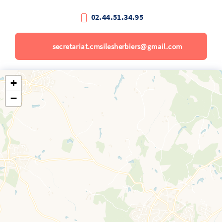
02.44.51.34.95
secretariat.cmsilesherbiers@gmail.com
+
−