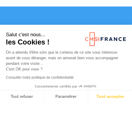
Nos services
Salut c'est nous...
les Cookies !
On a attendu d'être sûrs que le contenu de ce site vous intéresse
SPÉCIFIQUES
avant de vous déranger, mais on aimerait bien vous accompagner
pendant votre visite...
C'est OK pour vous ?
Radiographies sur place
Consulter notre politique de confidentialité
Prises de sang
Consentements certifiés par
Traumatologie
Tout refuser
Paramétrer
Tout accepter
Axeptio consent
Plateforme de Gestion du Consentement : Personnalisez vos O
ECG
Plâtres
Notre plateforme vous permet d'adapter et de gérer vos paramètr