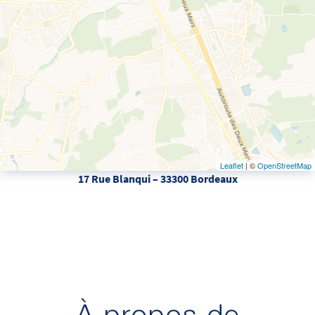
Leaflet
| ©
OpenStreetMap
17 Rue Blanqui – 33300 Bordeaux