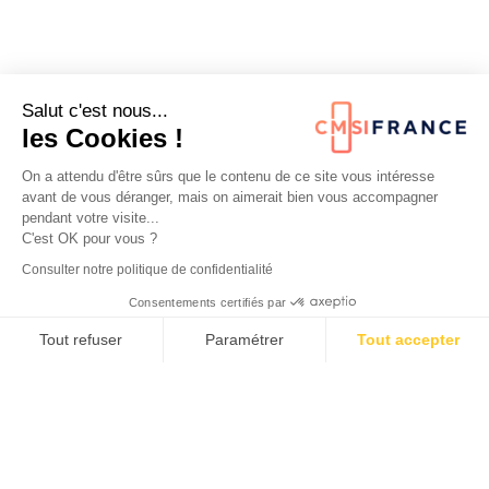
Salut c'est nous...
les Cookies !
On a attendu d'être sûrs que le contenu de ce site vous intéresse
Nos services
avant de vous déranger, mais on aimerait bien vous accompagner
pendant votre visite...
C'est OK pour vous ?
SPÉCIFIQUES
Consulter notre politique de confidentialité
Consentements certifiés par
Patients tout âge
Tout refuser
Paramétrer
Tout accepter
Radiographies sur place
Axeptio consent
Plateforme de Gestion du Consentement : Personnalisez vos O
Prélèvements biologiques
Notre plateforme vous permet d'adapter et de gérer vos paramètr
Traumatologie